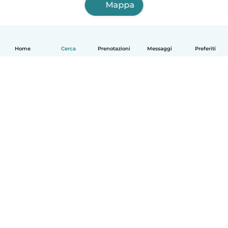
Mappa
Home
Cerca
Prenotazioni
Messaggi
Preferiti
Italiano
Come funziona
Aiuto
Termini e privacy
Prezzi
Dati aziendali
Babysits per le aziende
Standard della community