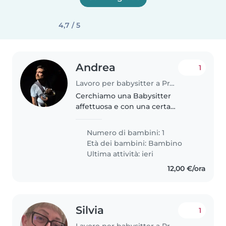
4,7 / 5
Andrea
1
Lavoro per babysitter a Prato
Cerchiamo una Babysitter
affettuosa e con una certa
esperienza per la nostra bimba
di 7 mesi, giocosa e curiosa. La
Numero di bambini: 1
persona ideale dovrebbe parlare
Età dei bambini:
Bambino
italiano (ma non obbbligatorio)..
Ultima attività: ieri
12,00 €/ora
Silvia
1
Lavoro per babysitter a Prato