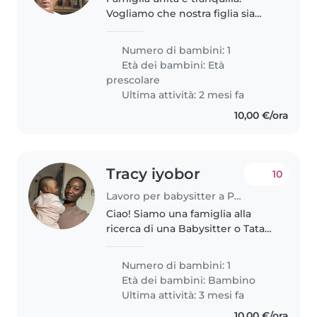
Vogliamo che nostra figlia sia
ben educata. Abbiamo bisogno
di una educatrice anche perché i
Numero di bambini: 1
nonni abitano lontano e non
Età dei bambini:
Età
possono aiutarci. Fondamentale..
prescolare
Ultima attività: 2 mesi fa
10,00 €/ora
Tracy iyobor
10
Lavoro per babysitter a Prato
Ciao! Siamo una famiglia alla
ricerca di una Babysitter o Tata
affidabile per il nostro bambino
di 9 mesi . Il nostro piccolo è
Numero di bambini: 1
curioso, calmo e affettuoso.
Età dei bambini:
Bambino
Cerchiamo qualcuno che..
Ultima attività: 3 mesi fa
10,00 €/ora