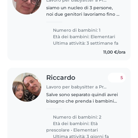
siamo un nucleo di 3 persone,
noi due genitori lavoriamo fino a
tardi.
Numero di bambini: 1
Età dei bambini:
Elementari
Ultima attività: 3 settimane fa
11,00 €/ora
Riccardo
5
Lavoro per babysitter a Prato
Salve sono separato quindi avrei
bisogno che prenda i bambini
da scuola e li porti dai miei
genitori un giorno a settimana e
Numero di bambini: 2
la mattina successiva che venga
Età dei bambini:
Età
a casa per prepararli e..
prescolare
•
Elementari
Ultima attività: 3 giorni fa