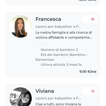
Francesca
16
Lavoro per babysitter a Prato
La nostra famiglia è alla ricerca di
un/una affidabile e competente
Babysitter, Tata o Educatore che
possa prendersi cura dei nostri 2
Numero di bambini: 2
bambini, di 3 e 8 anni.
Età dei bambini:
Bambino
•
Cerchiamo una persona..
Elementari
Ultima attività: 3 mesi fa
9,00 €/ora
Viviana
12
Lavoro per babysitter a Prato
Ciao a tutti, sono Viviana la