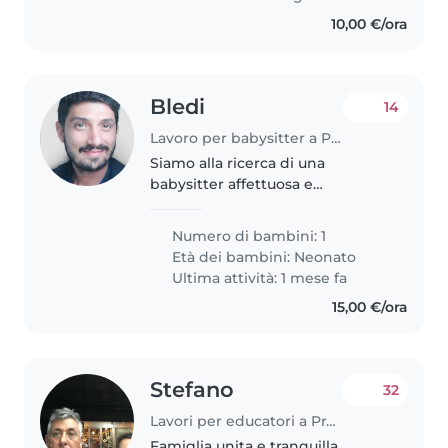
10,00 €/ora
Bledi
14
Lavoro per babysitter a Prato
Siamo alla ricerca di una
babysitter affettuosa e
responsabile per la nostra
piccola, una bambina curiosa,
Numero di bambini: 1
amichevole e giocosa.
Età dei bambini:
Neonato
Preferiamo che la babysitter
Ultima attività: 1 mese fa
venga a casa nostra. Non..
15,00 €/ora
Stefano
32
Lavori per educatori a Prato
Famiglia unita e tranquilla.