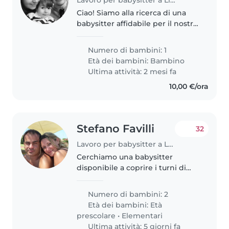
Ciao! Siamo alla ricerca di una
babysitter affidabile per il nostro
bimbo di 3 anni e mezzo, che è
un piccolo esploratore pieno di
Numero di bambini: 1
energia e affetto. Cerchiamo
Età dei bambini:
Bambino
qualcuno che sia a proprio..
Ultima attività: 2 mesi fa
10,00 €/ora
Stefano Favilli
32
Lavoro per babysitter a Livorno
Cerchiamo una babysitter
disponibile a coprire i turni di
lavoro della mamma. Lavora in
un supermercato per circa 4
Numero di bambini: 2
giorni a setitmana per un totale
Età dei bambini:
Età
di 25/30 ore settimanali. Non
prescolare
•
Elementari
avendo..
Ultima attività: 5 giorni fa