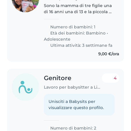
Sono la mamma di tre figlie una
di 16 anni una di 13 e la piccola di
2 anni e mezzo per la quale ho
bisogno di aiuto da luglio fino a
Numero di bambini: 1
dopo l'inserimento alla materna
Età dei bambini:
Bambino
•
e all'occorrenza..
Adolescente
Ultima attività: 3 settimane fa
9,00 €/ora
Genitore
4
Lavoro per babysitter a Livorno
Unisciti a Babysits per
visualizzare questo profilo.
Numero di bambini: 2