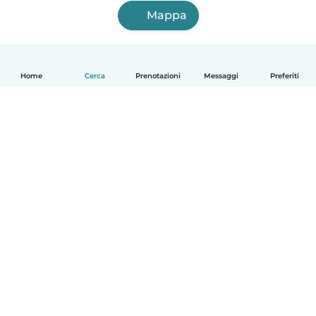
Mappa
Home
Cerca
Prenotazioni
Messaggi
Preferiti
Italiano
Come funziona
Aiuto
Termini e privacy
Prezzi
Dati aziendali
Babysits per le aziende
Standard della community