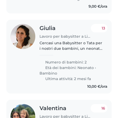
9,00 €/ora
Giulia
13
Lavoro per babysitter a Livorno
Cercasi una Babysitter o Tata per
i nostri due bambini, un neonato
e un bambina di quasi 3 anni.
Fino a fine giugno ci sara'
Numero di bambini: 2
necessita' solo per il piccolo
Età dei bambini:
Neonato
•
(circa 3 mattine a settimana),..
Bambino
Ultima attività: 2 mesi fa
10,00 €/ora
Valentina
16
Lavoro per babysitter a Livorno