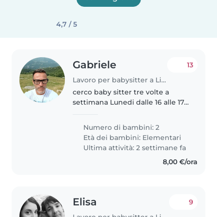
4,7 / 5
Gabriele
13
Lavoro per babysitter a Livorno
cerco baby sitter tre volte a
settimana Lunedi dalle 16 alle 17
e 45 , Mercoledidalle 16 alle 17 e
45 e Venerdi dalle 16 alle 16 e 45.
Numero di bambini: 2
Età dei bambini:
Elementari
Ultima attività: 2 settimane fa
8,00 €/ora
Elisa
9
Lavoro per babysitter a Livorno