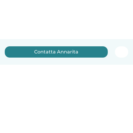
Contatta Annarita
Italiano
Come funziona
Aiuto
Termini e privacy
Prezzi