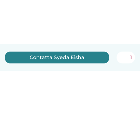
Contatta Syeda Eisha
1
Italiano
Come funziona
Aiuto
Termini e privacy
Prezzi