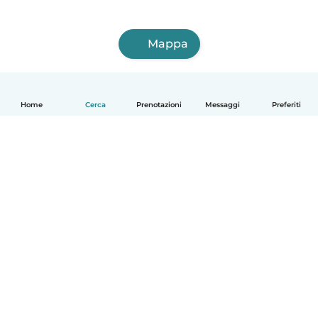
Mappa
Home
Cerca
Prenotazioni
Messaggi
Preferiti
Italiano
Come funziona
Aiuto
Termini e privacy
Prezzi
Dati aziendali
Babysits per le aziende
Standard della community