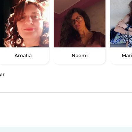
Amalia
Noemi
Mar
er