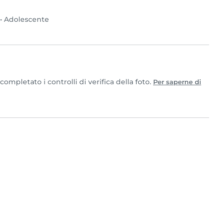
•
Adolescente
mpletato i controlli di verifica della foto.
Per saperne di