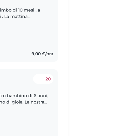
mbo di 10 mesi , a
 . La mattina
a quando faccio il
9,00 €/ora
20
tro bambino di 6 anni,
o di gioia. La nostra
affidabile e paziente