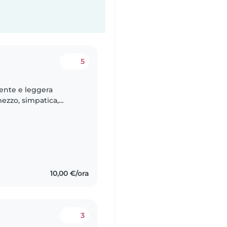
5
tente e leggera
ezzo, simpatica,
estire. Ce ne abbiamo
10,00 €/ora
3