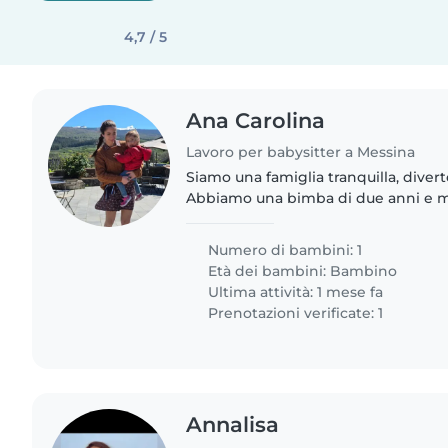
4,7 / 5
Ana Carolina
Lavoro per babysitter a Messina
Siamo una famiglia tranquilla, diver
Abbiamo una bimba di due anni e m
divertente, amorevole e facile da g
pure un cane (non molto..
Numero di bambini: 1
Età dei bambini:
Bambino
Ultima attività: 1 mese fa
Prenotazioni verificate: 1
Annalisa