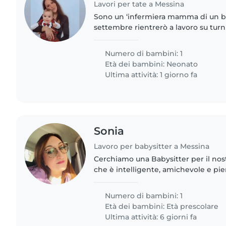
Lavori per tate a Messina
Sono un ‘infermiera mamma di un bi
settembre rientrerò a lavoro su turni
Christian mio figlio andrà all asilo m
pome avrà bisogno di..
Numero di bambini: 1
Età dei bambini:
Neonato
Ultima attività: 1 giorno fa
Sonia
Lavoro per babysitter a Messina
Cerchiamo una Babysitter per il nos
che è intelligente, amichevole e pien
famiglia apprezzerebbe una persona 
che possa..
Numero di bambini: 1
Età dei bambini:
Età prescolare
Ultima attività: 6 giorni fa