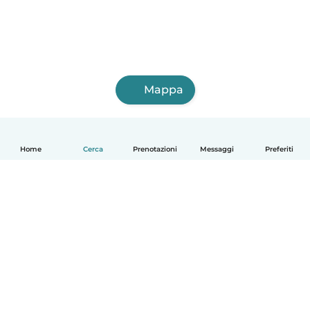
Mappa
Home
Cerca
Prenotazioni
Messaggi
Preferiti
Italiano
Come funziona
Aiuto
Termini e privacy
Prezzi
Dati aziendali
Babysits per le aziende