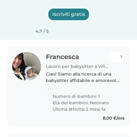
Iscriviti gratis
4,7 / 5
Francesca
1
Lavoro per babysitter a Villa San Giovanni
Ciao! Siamo alla ricerca di una
babysitter affidabile e amorevole
per il nostro piccolo, un bambino
di 3 mesi e mezzo molto
Numero di bambini: 1
energico, intelligente e curioso.
Età dei bambini:
Neonato
La nostra casa accoglie..
Ultima attività: 2 mesi fa
8,00 €/ora