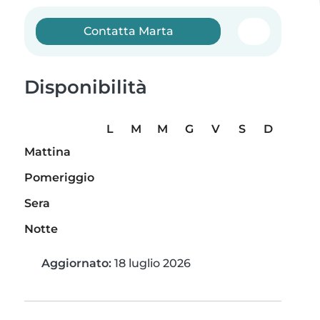
Contatta Marta
Disponibilità
L
M
M
G
V
S
D
Mattina
Pomeriggio
Sera
Notte
Aggiornato:
18 luglio 2026