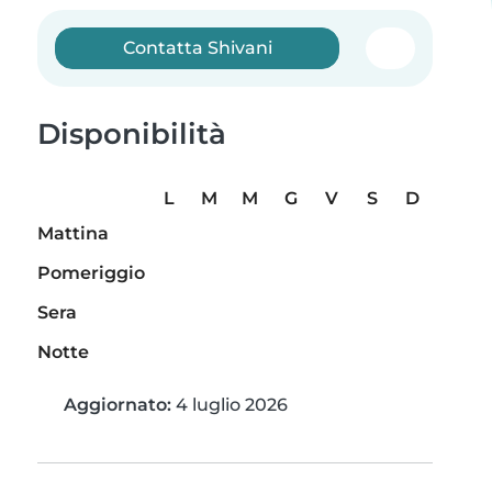
Contatta Shivani
Disponibilità
L
M
M
G
V
S
D
Mattina
Pomeriggio
Sera
Notte
Aggiornato:
4 luglio 2026