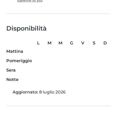
saperne di più
Disponibilità
L
M
M
G
V
S
D
Mattina
Pomeriggio
Sera
Notte
Aggiornato:
8 luglio 2026