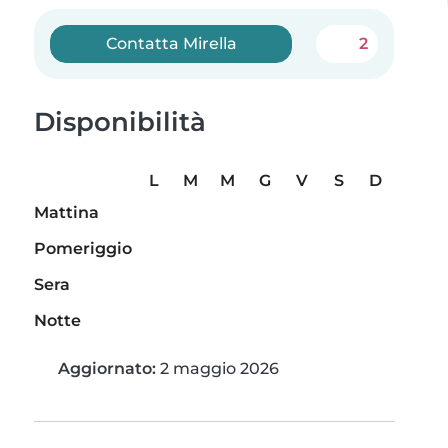
Contatta Mirella
2
Disponibilità
L
M
M
G
V
S
D
Mattina
Pomeriggio
Sera
Notte
Aggiornato:
2 maggio 2026