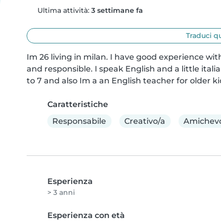
Ultima attività:
3 settimane fa
Traduci q
Im 26 living in milan. I have good experience wit
and responsible. I speak English and a little ital
to 7 and also Im a an English teacher for older k
Caratteristiche
Responsabile
Creativo/a
Amichev
Esperienza
> 3 anni
Esperienza con età