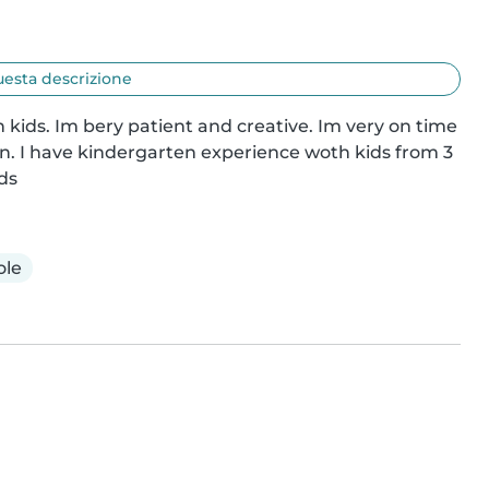
uesta descrizione
h kids. Im bery patient and creative. Im very on time 
ian. I have kindergarten experience woth kids from 3 
ids
ole