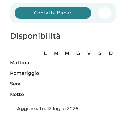
Contatta Bahar
Disponibilità
L
M
M
G
V
S
D
Mattina
Pomeriggio
Sera
Notte
Aggiornato:
12 luglio 2026