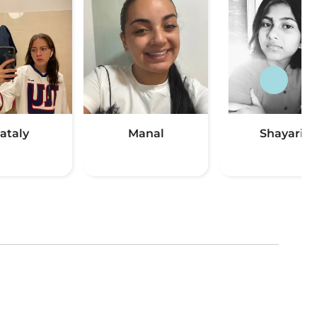
ataly
Manal
Shayari