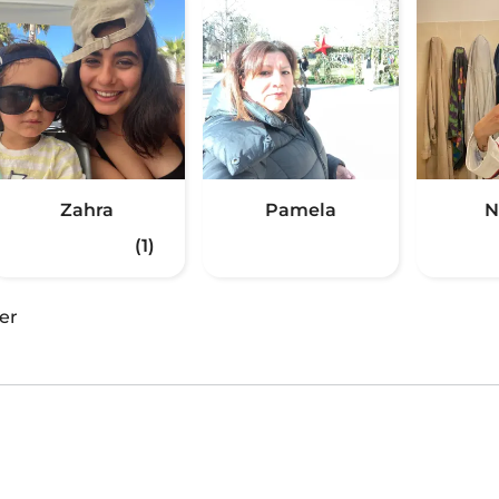
Zahra
Pamela
N
(1)
er