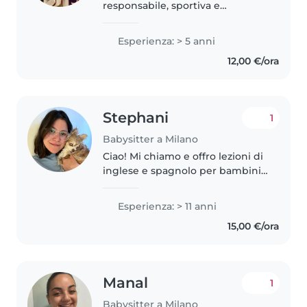
responsabile, sportiva e
divertente, con esperienza in
tutte le fasce d'età dai bebè ai
Esperienza: > 5 anni
teenager. Pur non avendo
12,00 €/ora
ancora molta esperienza pratica,
sono una studentessa..
Stephani
1
Babysitter a Milano
Ciao! Mi chiamo e offro lezioni di
inglese e spagnolo per bambini
e ragazzi di qualsiasi età. Il mio
metodo è naturale e
Esperienza: > 11 anni
coinvolgente, basato soprattutto
15,00 €/ora
sul gioco e sull'apprendimento..
Manal
1
Babysitter a Milano