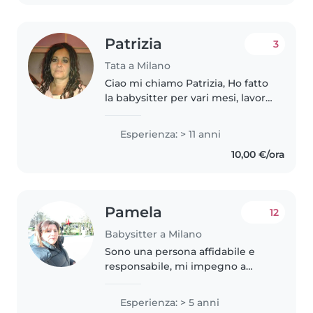
Patrizia
3
Tata a Milano
Ciao mi chiamo Patrizia, Ho fatto
la babysitter per vari mesi, lavoro
nelle scuole con i bambini
attualmente sono chiuse e cerco
Esperienza: > 11 anni
per il periodo di Agosto mattina
10,00 €/ora
e pomeriggio poi da..
Pamela
12
Babysitter a Milano
Sono una persona affidabile e
responsabile, mi impegno a
prendermi cura dei bambini e a
garantire la loro sicurezza e
Esperienza: > 5 anni
benessere. Ho esperienza nella