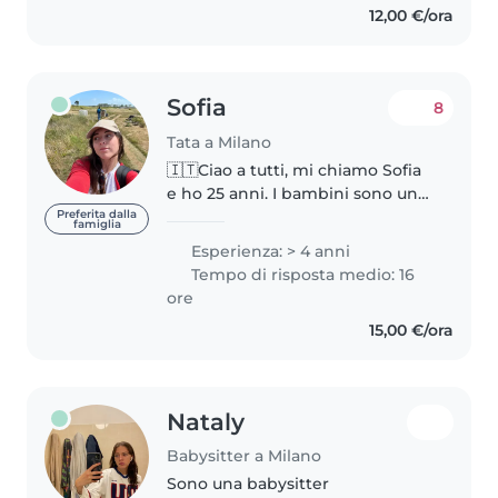
12,00 €/ora
cura dei bambini, so come
gestire..
Sofia
8
Tata a Milano
🇮🇹Ciao a tutti, mi chiamo Sofia
e ho 25 anni. I bambini sono una
delle mie più grandi passioni,
Preferita dalla
famiglia
insieme agli animali e alla
Esperienza: > 4 anni
musica. Mi reputo una ragazza
Tempo di risposta medio: 16
solare, determinata, sensibile..
ore
15,00 €/ora
Nataly
Babysitter a Milano
Sono una babysitter