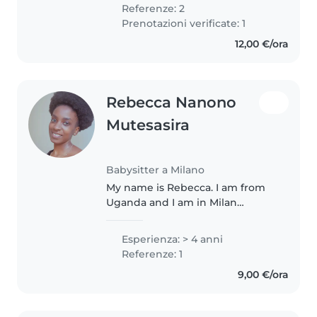
Germany, I was always very close
Referenze: 2
to my younger cousins (I'm..
Prenotazioni verificate: 1
12,00 €/ora
Rebecca Nanono
Mutesasira
Babysitter a Milano
My name is Rebecca. I am from
Uganda and I am in Milan
pursuing my studies. I have
taken care of my younger twin
Esperienza: > 4 anni
siblings from when they were
Referenze: 1
toddlers and as such I am
9,00 €/ora
passionate about..