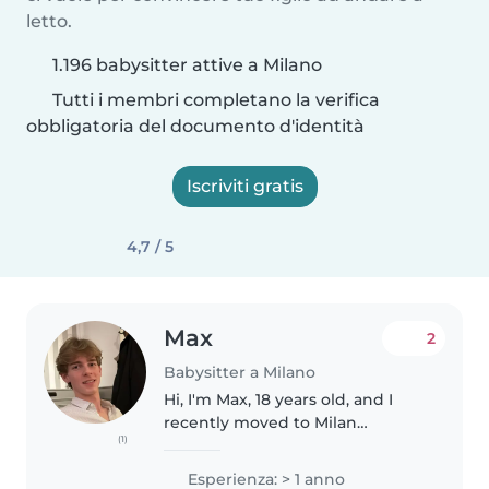
letto.
1.196 babysitter attive a Milano
Tutti i membri completano la verifica
obbligatoria del documento d'identità
Iscriviti gratis
4,7 / 5
Max
2
Babysitter a Milano
Hi, I'm Max, 18 years old, and I
recently moved to Milan
(1)
between finishing high school
and starting university. Back in
Esperienza: > 1 anno