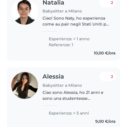
Natalia
2
Babysitter a Milano
Ciao! Sono Naty, ho esperienza
come au pair negli Stati Uniti per
un anno e ho curato bambini dai
2 ai 12 anni. Ho vissuto in più di 5
Esperienza: > 1 anno
paesi e parlo spagnolo, italiano e
Referenze: 1
altre lingue..
10,00 €/ora
Alessia
2
Babysitter a Milano
Ciao sono Alessia, ho 21 anni e
sono una studentesse
universitaria di fashion design ho
esperienza con bambini dai 4/5
Esperienza: > 5 anni
anni in su, so disegnare e amo
9,00 €/ora
fare dei piccoli lavoretti con..