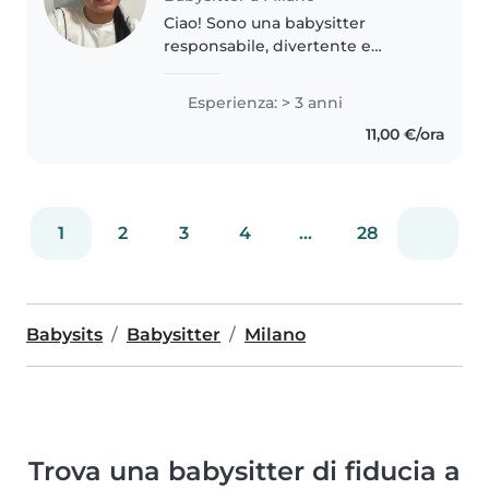
Ciao! Sono una babysitter
responsabile, divertente e
creativa con 4 anni di esperienza
anche famigliare con bambini di
Esperienza: > 3 anni
tutte le età. Parlo italiano,
11,00 €/ora
spagnolo e arabo. Ho esperienza..
1
2
3
4
...
28
Babysits
Babysitter
Milano
Trova una babysitter di fiducia a