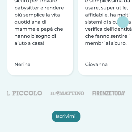
sicuro per trovare
è semplicissima da
babysitter e rendere
usare, super utile,
più semplice la vita
affidabile, ha molti
quotidiana di
sistemi di sicurezza
mamme e papà che
verifica dell'identità
hanno bisogno di
che fanno sentire i
aiuto a casa!
membri al sicuro.
Nerina
Giovanna
Iscrivimi!