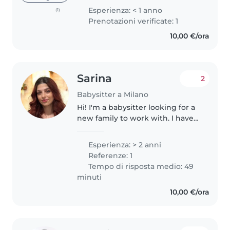
nanny is because I love hanging
Esperienza: < 1 anno
(1)
out with kids, they are amazing,
Prenotazioni verificate: 1
they think differently and..
10,00 €/ora
Sarina
2
Babysitter a Milano
Hi! I'm a babysitter looking for a
new family to work with. I have
around two years of experience
with preschoolers. I studied at
Esperienza: > 2 anni
Politecnico di Milano and am
Referenze: 1
now working on my thesis...
Tempo di risposta medio: 49
minuti
10,00 €/ora