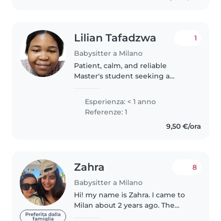
Lilian Tafadzwa
1
Babysitter a Milano
Patient, calm, and reliable
Master's student seeking a
babysitting role. Dedicated to
providing a safe, organized, and
Esperienza: < 1 anno
fun environment for children.
Referenze: 1
Excited to support busy families..
9,50 €/ora
Zahra
8
Babysitter a Milano
Hi! my name is Zahra. I came to
Milan about 2 years ago. The
reason I chose to become a
Preferita dalla
famiglia