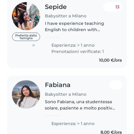
Sepide
13
Babysitter a Milano
I have experience teaching
English to children with
excellent feedback from parents.
Preferita dalla
famiglia
I am a final-year student at
Esperienza: > 1 anno
(1)
Politecnico di Milano with plenty
Prenotazioni verificate: 1
of free time. I love cooking
10,00 €/ora
delicious..
Fabiana
Babysitter a Milano
Sono Fabiana, una studentessa
solare, paziente e molto positiva.
Parlo spagnolo, italiano e inglese
(livello intermedio). Ho una
Esperienza: > 1 anno
grande esperienza pratica nella
8,00 €/ora
cura dei bambini, avendo..