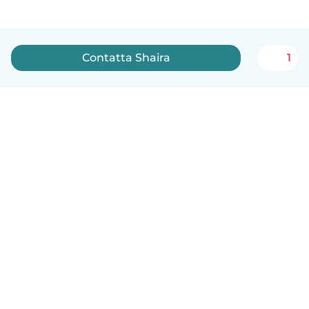
Contatta Shaira
1
Italiano
Come funziona
Aiuto
Termini e privacy
Prezzi
Dati aziendali
Babysits per le aziende
Standard della community