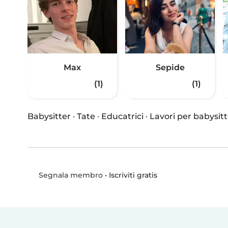
Max
Sepide
(1)
(1)
Babysitter
·
Tate
·
Educatrici
·
Lavori per babysitt
•
Iscriviti gratis
Segnala membro