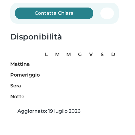
Contatta Chiara
Disponibilità
L
M
M
G
V
S
D
Mattina
Pomeriggio
Sera
Notte
Aggiornato:
19 luglio 2026