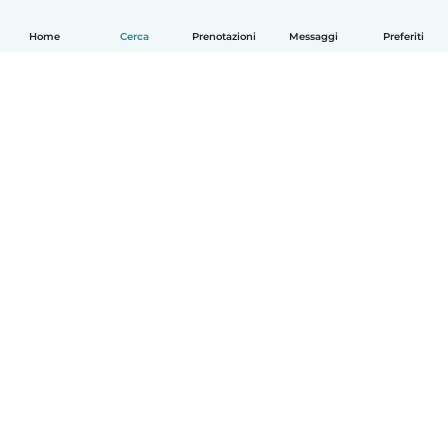
Home
Cerca
Prenotazioni
Messaggi
Preferiti
Italiano
Come funziona
Aiuto
Termini e privacy
Prezzi
Dati aziendali
Babysits per le aziende
Standard della community
© Babysits B.V.