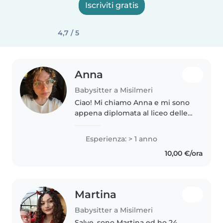
Iscriviti gratis
4,7 / 5
Anna
Babysitter a Misilmeri
Ciao! Mi chiamo Anna e mi sono
appena diplomata al liceo delle
scienze umane. Ho quasi 19
anni,ho già avuto esperienza con
Esperienza: > 1 anno
i bambini, e mi piace tenerli
10,00 €/ora
impegnati in attività creative..
Martina
Babysitter a Misilmeri
Salve, sono Martina ed ho 24