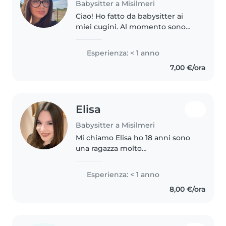
Babysitter a Misilmeri
Ciao! Ho fatto da babysitter ai
miei cugini. Al momento sono
una studentessa di lingue e
letterature straniere presso
Esperienza: < 1 anno
l'università degli studi di
7,00 €/ora
Palermo. Nel mio tempo libero
mi piacerebbe..
Elisa
Babysitter a Misilmeri
Mi chiamo Elisa ho 18 anni sono
una ragazza molto
paziente,gentile,buona e serena
mi piace fare la babysitter
Esperienza: < 1 anno
perché è un lavoro che ho
8,00 €/ora
sempre voluto fare. Mi piace
stare a contatto..