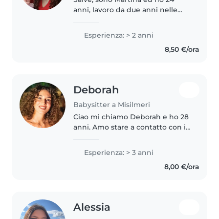
anni, lavoro da due anni nelle
scuole primarie come assistente
ASACOM(assistenza
Esperienza: > 2 anni
all'autonomia ed alla
8,50 €/ora
comunicazione) quindi mi
occupo anche di bambini..
Deborah
Babysitter a Misilmeri
Ciao mi chiamo Deborah e ho 28
anni. Amo stare a contatto con i
bambini e credo fermamente
che il tempo passato insieme
Esperienza: > 3 anni
debba essere stimolante e
8,00 €/ora
divertente. Sono una persona
paziente,..
Alessia