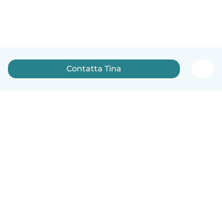
Contatta Tina
Italiano
Come funziona
Aiuto
Termini e privacy
Prezzi
Dati aziendali
Babysits per le aziende