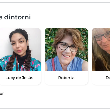
e dintorni
Lucy de Jesús
Roberta
D
er