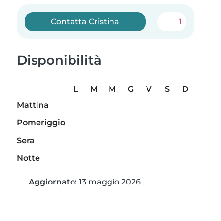
Contatta Cristina
1
Disponibilità
L
M
M
G
V
S
D
Mattina
Pomeriggio
Sera
Notte
Aggiornato:
13 maggio 2026