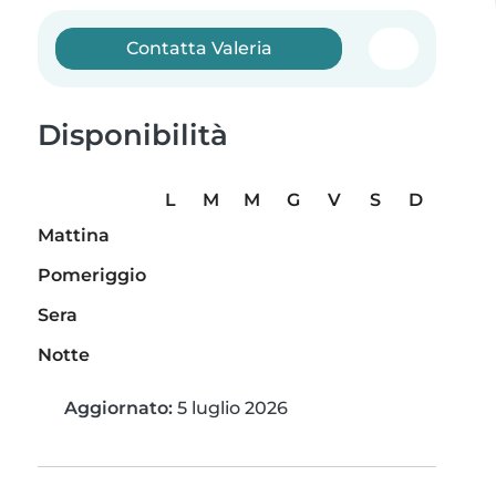
Contatta Valeria
Disponibilità
L
M
M
G
V
S
D
Mattina
Pomeriggio
Sera
Notte
Aggiornato:
5 luglio 2026