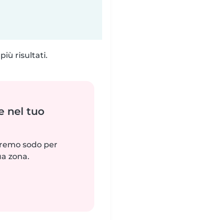
iù risultati.
e nel tuo
reremo sodo per
ua zona.