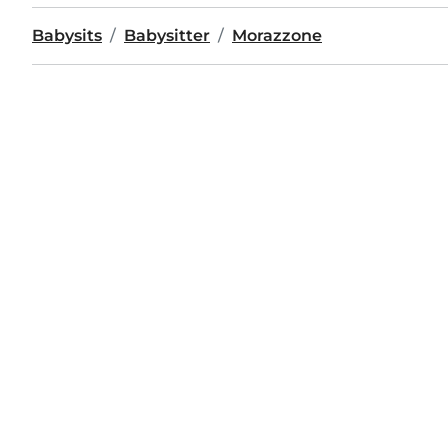
Babysits
Babysitter
Morazzone