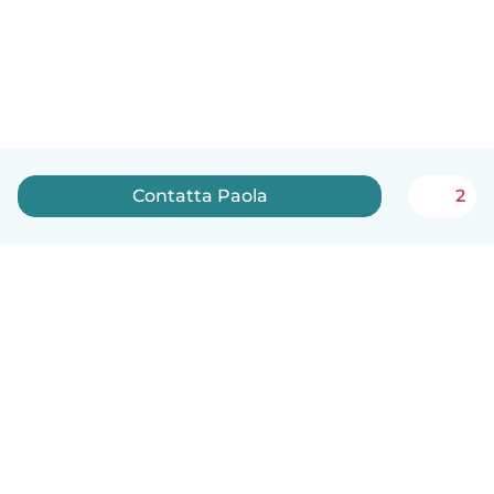
Contatta Paola
2
Italiano
Come funziona
Aiuto
Termini e privacy
Prezzi