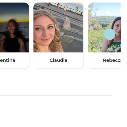
lentina
Claudia
Rebecca