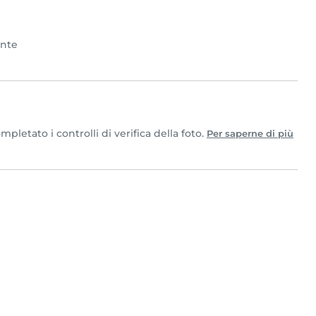
ente
letato i controlli di verifica della foto.
Per saperne di più