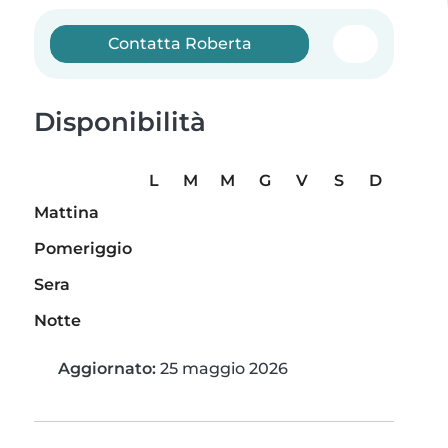
Contatta Roberta
Disponibilità
L
M
M
G
V
S
D
Mattina
Pomeriggio
Sera
Notte
Aggiornato:
25 maggio 2026