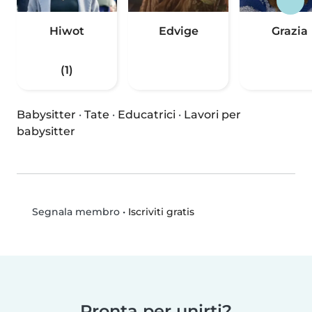
Hiwot
Edvige
Grazia
(1)
Babysitter
·
Tate
·
Educatrici
·
Lavori per
babysitter
•
Iscriviti gratis
Segnala membro
Pronta per unirti?