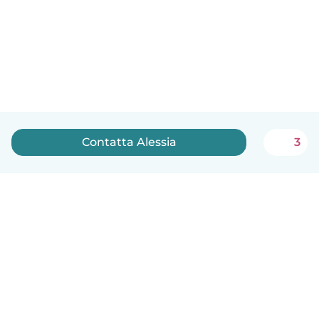
Contatta Alessia
3
Italiano
Come funziona
Aiuto
Termini e privacy
Prezzi