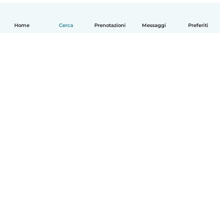
Home
Cerca
Prenotazioni
Messaggi
Preferiti
Italiano
Come funziona
Aiuto
Termini e privacy
Prezzi
Dati aziendali
Babysits per le aziende
Standard della community
© Babysits B.V.