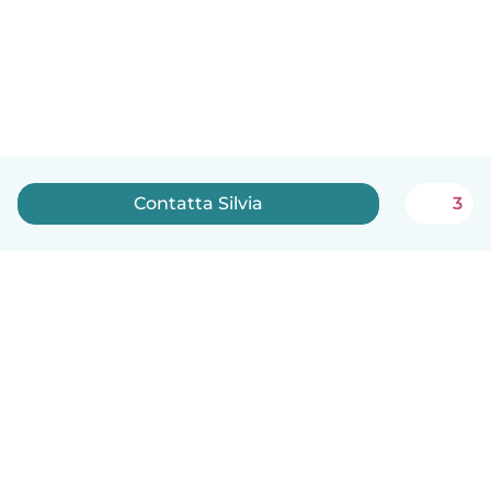
Contatta Silvia
3
Italiano
Come funziona
Aiuto
Termini e privacy
Prezzi