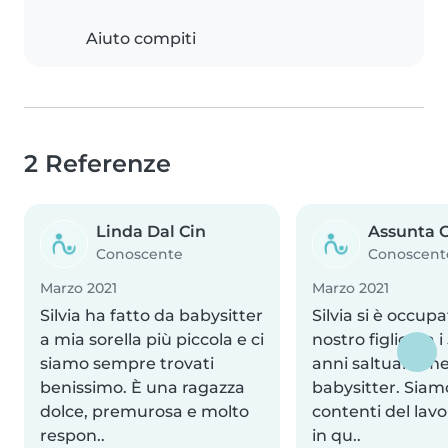
Aiuto compiti
2 Referenze
Linda Dal Cin
Assunta 
Conoscente
Conoscent
Marzo 2021
Marzo 2021
Silvia ha fatto da babysitter
Silvia si è occupa
a mia sorella più piccola e ci
nostro figlio tra i 
siamo sempre trovati
anni saltuariam
benissimo. È una ragazza
babysitter. Siam
dolce, premurosa e molto
contenti del lavor
respon..
in qu..