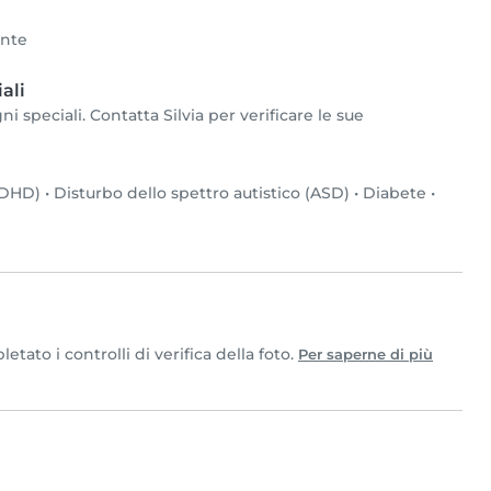
ente
ali
i speciali. Contatta Silvia per verificare le sue
(ADHD)
•
Disturbo dello spettro autistico (ASD)
•
Diabete
•
tato i controlli di verifica della foto.
Per saperne di più