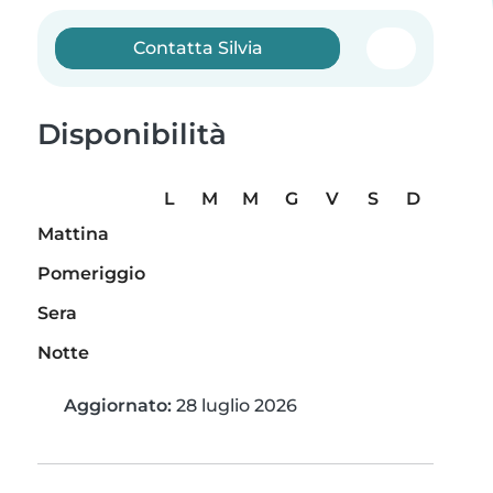
Contatta Silvia
Disponibilità
L
M
M
G
V
S
D
Mattina
Pomeriggio
Sera
Notte
Aggiornato:
28 luglio 2026