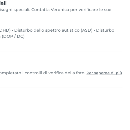
ali
sogni speciali. Contatta Veronica per verificare le sue
(ADHD)
•
Disturbo dello spettro autistico (ASD)
•
Disturbo
a (DOP / DC)
pletato i controlli di verifica della foto.
Per saperne di più