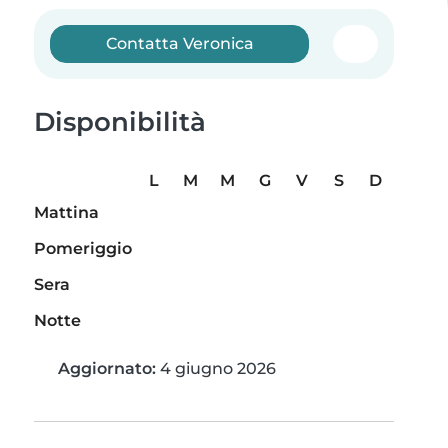
Contatta Veronica
Disponibilità
L
M
M
G
V
S
D
Mattina
Pomeriggio
Sera
Notte
Aggiornato:
4 giugno 2026