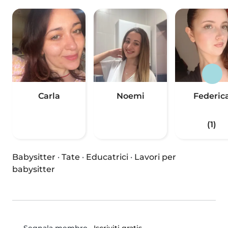
Carla
Noemi
Federic
(1)
Babysitter
·
Tate
·
Educatrici
·
Lavori per
babysitter
•
Iscriviti gratis