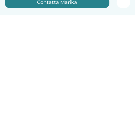
Contatta Marika
Italiano
Come funziona
Aiuto
Termini e privacy
Prezzi
Dati aziendali
Babysits per le aziende
Standard della community