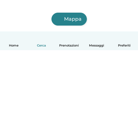
Mappa
Home
Cerca
Prenotazioni
Messaggi
Preferiti
Italiano
Come funziona
Aiuto
Termini e privacy
Prezzi
Dati aziendali
Babysits per le aziende
Standard della community