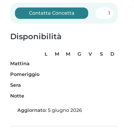
Contatta Concetta
1
Disponibilità
L
M
M
G
V
S
D
Mattina
Pomeriggio
Sera
Notte
Aggiornato:
5 giugno 2026