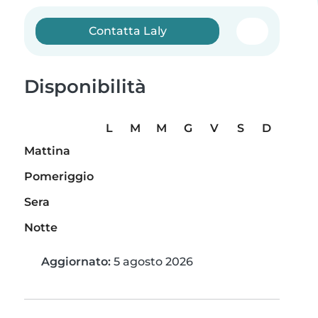
Contatta Laly
Disponibilità
L
M
M
G
V
S
D
Mattina
Pomeriggio
Sera
Notte
Aggiornato:
5 agosto 2026