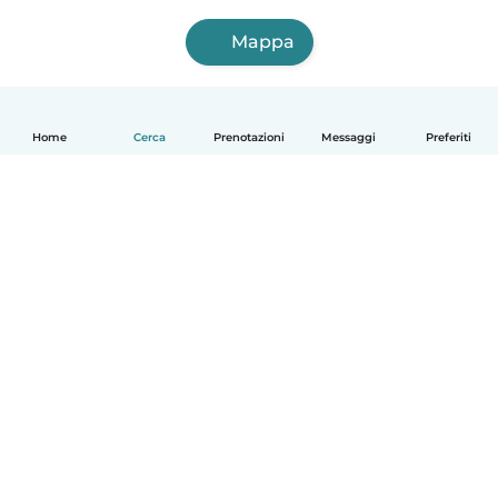
Mappa
Home
Cerca
Prenotazioni
Messaggi
Preferiti
Italiano
Come funziona
Aiuto
Termini e privacy
Prezzi
Dati aziendali
Babysits per le aziende
Standard della community