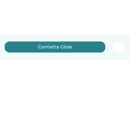
Contatta Gioia
Italiano
Come funziona
Aiuto
Termini e privacy
Prezzi
Dati aziendali
Babysits per le aziende