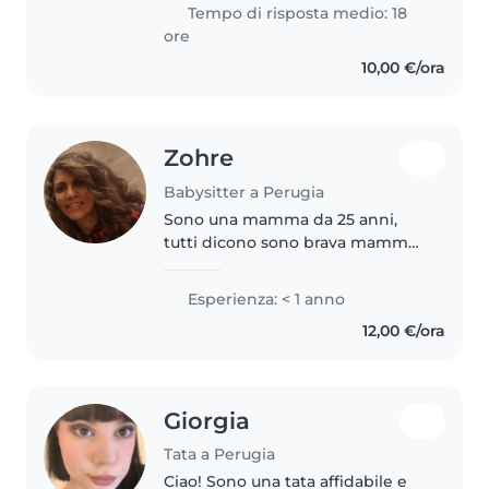
mesi,principalmente mi
Tempo di risposta medio: 18
prendevo cura della piccola..
ore
10,00 €/ora
Zohre
Babysitter a Perugia
Sono una mamma da 25 anni,
tutti dicono sono brava mamma
spero anche per i vostri bambini
brava babysitter
Esperienza: < 1 anno
12,00 €/ora
Giorgia
Tata a Perugia
Ciao! Sono una tata affidabile e