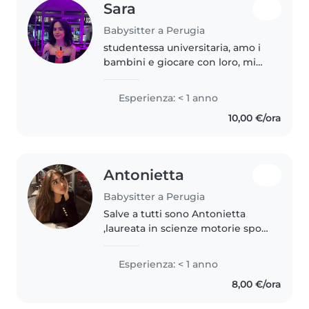
Sara
Babysitter a Perugia
studentessa universitaria, amo i
bambini e giocare con loro, mi
piace lo sport e imparare sempre
cose nuove, la cultura e viaggiare.
Esperienza: < 1 anno
amo la musica, il cinema e i libri,
10,00 €/ora
so parlare..
Antonietta
Babysitter a Perugia
Salve a tutti sono Antonietta
,laureata in scienze motorie sport
e salute sto proseguendo i miei
studi presso l'università di
Esperienza: < 1 anno
perugia ,ho diverse esperienze
8,00 €/ora
con i bambini data anche..