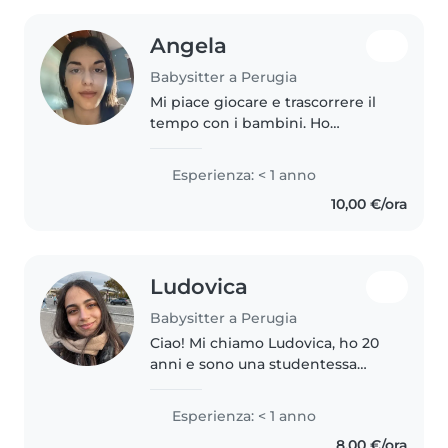
Angela
Babysitter a Perugia
Mi piace giocare e trascorrere il
tempo con i bambini. Ho
esperienza con bambini in età
prescolare e scolare, amo
Esperienza: < 1 anno
disegnare e sono a mio agio con
10,00 €/ora
animali, cucina e faccende. Parlo..
Ludovica
Babysitter a Perugia
Ciao! Mi chiamo Ludovica, ho 20
anni e sono una studentessa
fuorisede a Perugia, dove
frequento il corso di laurea in
Esperienza: < 1 anno
Psicologia presso l'Università
8,00 €/ora
degli Studi di Perugia. Nel 2024..