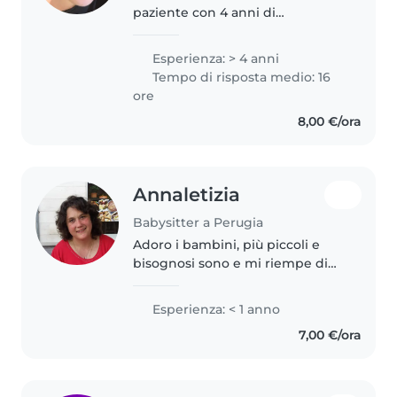
paziente con 4 anni di
esperienza con bambini in età
prescolare, scolari e bambini
Esperienza: > 4 anni
piccoli. Adoro disegnare, leggere
Tempo di risposta medio: 16
e giocare con i bambini. Sono..
ore
8,00 €/ora
Annaletizia
Babysitter a Perugia
Adoro i bambini, più piccoli e
bisognosi sono e mi riempe di
gioia e soddisfazione trascorrere
del tempo con loro e dargli tutto
Esperienza: < 1 anno
ciò che mi è possibile (assistenza
7,00 €/ora
...giochi..coccole)..