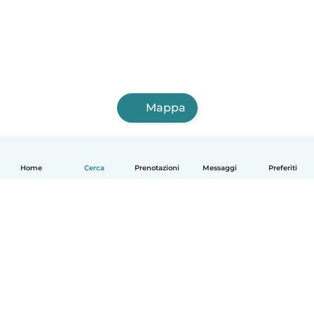
Mappa
Home
Cerca
Prenotazioni
Messaggi
Preferiti
Italiano
Come funziona
Aiuto
Termini e privacy
Prezzi