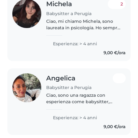
Michela
2
Babysitter a Perugia
Ciao, mi chiamo Michela, sono
laureata in psicologia. Ho sempre
lavorato con bambini, con i quali
mi trovo molto bene. Sono
Esperienza: > 4 anni
disponibile qualsiasi giorno e a
9,00 €/ora
qualsiasi ora come baby..
Angelica
Babysitter a Perugia
Ciao, sono una ragazza con
esperienza come babysitter,
adoro i bambini, mi piace la loro
infinita curiosità, mi piace
Esperienza: > 4 anni
giocare ed aiutarli a fare i loro
9,00 €/ora
compiti. Sono molto premurosa..