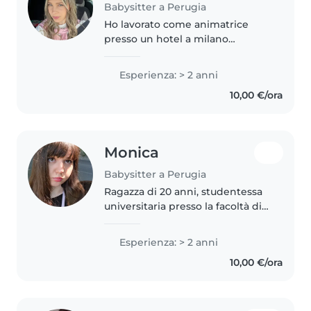
Babysitter a Perugia
Ho lavorato come animatrice
presso un hotel a milano
marittima per un intera estate,
passando tutto il giorno con un
Esperienza: > 2 anni
sacco di bambini e adolescenti.
10,00 €/ora
Ho inoltre sempre dato una
mano..
Monica
Babysitter a Perugia
Ragazza di 20 anni, studentessa
universitaria presso la facoltà di
psicologia. Ho sempre avuto una
naturale affinità con i bambini
Esperienza: > 2 anni
avendo gestito molteplici bimbi
10,00 €/ora
piccoli in casa mia...