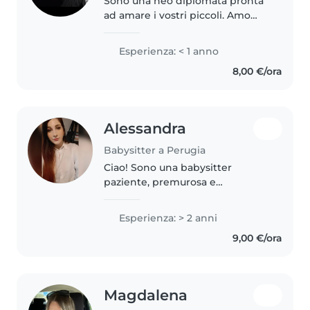
Sono una neo diplomata pronta
ad amare i vostri piccoli. Amo
leggere, giocare e realizzare
lavoretti creativi. Sono a mio agio
Esperienza: < 1 anno
con animali e aiuto compiti.
8,00 €/ora
Perfetta per una serata..
Alessandra
Babysitter a Perugia
Ciao! Sono una babysitter
paziente, premurosa e
responsabile. Ho 2 anni di
esperienza con bambini della
Esperienza: > 2 anni
scuola materna, elementari e
9,00 €/ora
adolescenti. Ho fatto anche per
tanti anni l'animatrice...
Magdalena