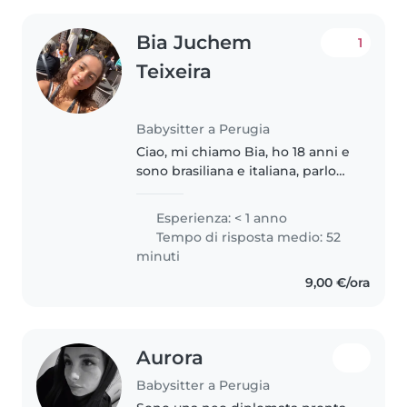
Bia Juchem
1
Teixeira
Babysitter a Perugia
Ciao, mi chiamo Bia, ho 18 anni e
sono brasiliana e italiana, parlo
portoghese, italiano e sto
imparando l'inglese, amo i
Esperienza: < 1 anno
bambini e ho esperienza di
Tempo di risposta medio: 52
avere una sorella minore, ma
minuti
sono..
9,00 €/ora
Aurora
Babysitter a Perugia