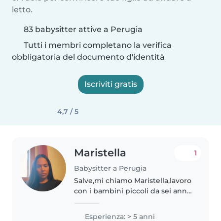
letto.
83 babysitter attive a Perugia
Tutti i membri completano la verifica
obbligatoria del documento d'identità
Iscriviti gratis
4,7 / 5
Maristella
1
Babysitter a Perugia
Salve,mi chiamo Maristella,lavoro
con i bambini piccoli da sei anni
ho lavorato con 2 bambine,la
grande di 4 anni la piccola di 4
Esperienza: > 5 anni