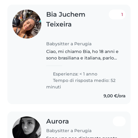
Bia Juchem
1
Teixeira
Babysitter a Perugia
Ciao, mi chiamo Bia, ho 18 anni e
sono brasiliana e italiana, parlo
portoghese, italiano e sto
imparando l'inglese, amo i
Esperienza: < 1 anno
bambini e ho esperienza di
Tempo di risposta medio: 52
avere una sorella minore, ma
minuti
sono..
9,00 €/ora
Aurora
Babysitter a Perugia