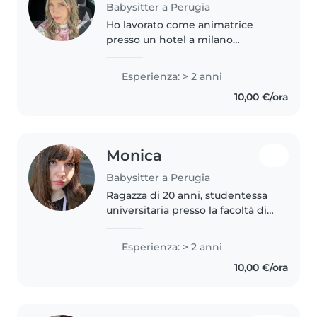
Babysitter a Perugia
Ho lavorato come animatrice
presso un hotel a milano
marittima per un intera estate,
passando tutto il giorno con un
Esperienza: > 2 anni
sacco di bambini e adolescenti.
10,00 €/ora
Ho inoltre sempre dato una
mano..
Monica
Babysitter a Perugia
Ragazza di 20 anni, studentessa
universitaria presso la facoltà di
psicologia. Ho sempre avuto una
naturale affinità con i bambini
Esperienza: > 2 anni
avendo gestito molteplici bimbi
10,00 €/ora
piccoli in casa mia...