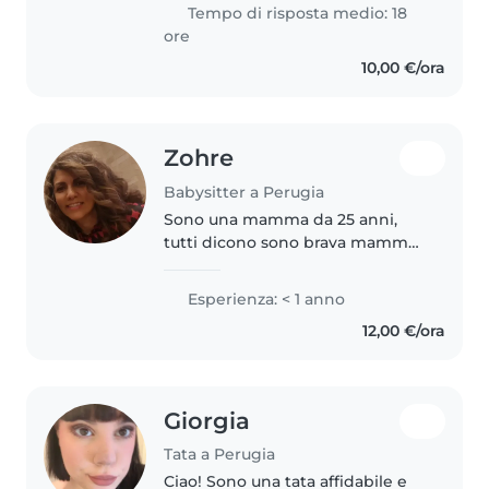
mesi,principalmente mi
Tempo di risposta medio: 18
prendevo cura della piccola..
ore
10,00 €/ora
Zohre
Babysitter a Perugia
Sono una mamma da 25 anni,
tutti dicono sono brava mamma
spero anche per i vostri bambini
brava babysitter
Esperienza: < 1 anno
12,00 €/ora
Giorgia
Tata a Perugia
Ciao! Sono una tata affidabile e