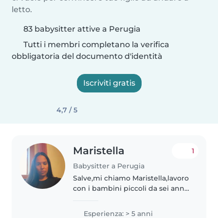
letto.
83 babysitter attive a Perugia
Tutti i membri completano la verifica
obbligatoria del documento d'identità
Iscriviti gratis
4,7 / 5
Maristella
1
Babysitter a Perugia
Salve,mi chiamo Maristella,lavoro
con i bambini piccoli da sei anni
ho lavorato con 2 bambine,la
grande di 4 anni la piccola di 4
Esperienza: > 5 anni