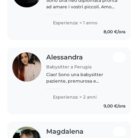
Sono una neo diplomata pronta
ad amare i vostri piccoli. Amo
leggere, giocare e realizzare
lavoretti creativi. Sono a mio agio
Esperienza: < 1 anno
con animali e aiuto compiti.
8,00 €/ora
Perfetta per una serata..
Alessandra
Babysitter a Perugia
Ciao! Sono una babysitter
paziente, premurosa e
responsabile. Ho 2 anni di
esperienza con bambini della
Esperienza: > 2 anni
scuola materna, elementari e
9,00 €/ora
adolescenti. Ho fatto anche per
tanti anni l'animatrice...
Magdalena