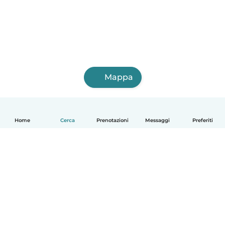
Mappa
Home
Cerca
Prenotazioni
Messaggi
Preferiti
Italiano
Come funziona
Aiuto
Termini e privacy
Prezzi