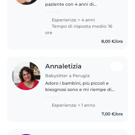
paziente con 4 anni di
esperienza con bambini in età
prescolare, scolari e bambini
Esperienza: > 4 anni
piccoli. Adoro disegnare, leggere
Tempo di risposta medio: 16
e giocare con i bambini. Sono..
ore
8,00 €/ora
Annaletizia
Babysitter a Perugia
Adoro i bambini, più piccoli e
bisognosi sono e mi riempe di
gioia e soddisfazione trascorrere
del tempo con loro e dargli tutto
Esperienza: < 1 anno
ciò che mi è possibile (assistenza
7,00 €/ora
...giochi..coccole)..