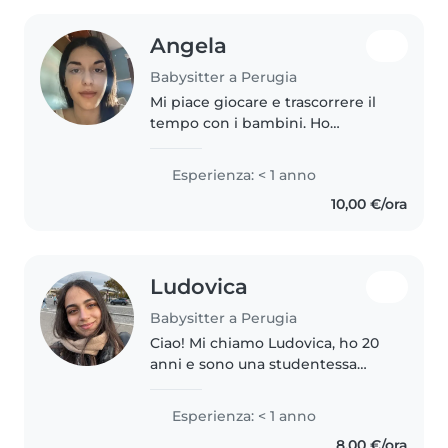
Angela
Babysitter a Perugia
Mi piace giocare e trascorrere il
tempo con i bambini. Ho
esperienza con bambini in età
prescolare e scolare, amo
Esperienza: < 1 anno
disegnare e sono a mio agio con
10,00 €/ora
animali, cucina e faccende. Parlo..
Ludovica
Babysitter a Perugia
Ciao! Mi chiamo Ludovica, ho 20
anni e sono una studentessa
fuorisede a Perugia, dove
frequento il corso di laurea in
Esperienza: < 1 anno
Psicologia presso l'Università
8,00 €/ora
degli Studi di Perugia. Nel 2024..