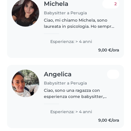
Michela
2
Babysitter a Perugia
Ciao, mi chiamo Michela, sono
laureata in psicologia. Ho sempre
lavorato con bambini, con i quali
mi trovo molto bene. Sono
Esperienza: > 4 anni
disponibile qualsiasi giorno e a
9,00 €/ora
qualsiasi ora come baby..
Angelica
Babysitter a Perugia
Ciao, sono una ragazza con
esperienza come babysitter,
adoro i bambini, mi piace la loro
infinita curiosità, mi piace
Esperienza: > 4 anni
giocare ed aiutarli a fare i loro
9,00 €/ora
compiti. Sono molto premurosa..