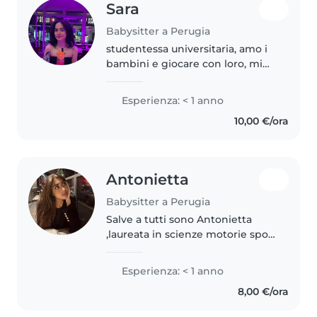
Sara
Babysitter a Perugia
studentessa universitaria, amo i
bambini e giocare con loro, mi
piace lo sport e imparare sempre
cose nuove, la cultura e viaggiare.
Esperienza: < 1 anno
amo la musica, il cinema e i libri,
10,00 €/ora
so parlare..
Antonietta
Babysitter a Perugia
Salve a tutti sono Antonietta
,laureata in scienze motorie sport
e salute sto proseguendo i miei
studi presso l'università di
Esperienza: < 1 anno
perugia ,ho diverse esperienze
8,00 €/ora
con i bambini data anche..