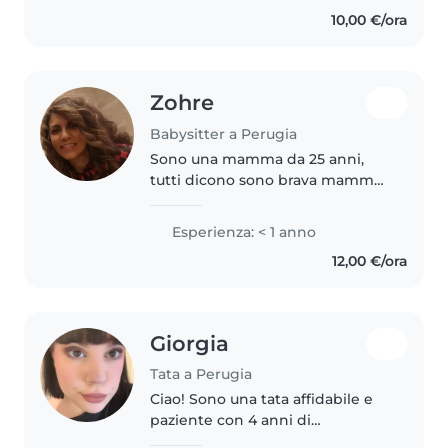
mesi,principalmente mi
10,00 €/ora
prendevo cura della piccola..
Zohre
Babysitter a Perugia
Sono una mamma da 25 anni,
tutti dicono sono brava mamma
spero anche per i vostri bambini
brava babysitter
Esperienza: < 1 anno
12,00 €/ora
Giorgia
Tata a Perugia
Ciao! Sono una tata affidabile e
paziente con 4 anni di
esperienza con bambini in età