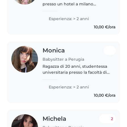
presso un hotel a milano
marittima per un intera estate,
passando tutto il giorno con un
Esperienza: > 2 anni
sacco di bambini e adolescenti.
10,00 €/ora
Ho inoltre sempre dato una
mano..
Monica
Babysitter a Perugia
Ragazza di 20 anni, studentessa
universitaria presso la facoltà di
psicologia. Ho sempre avuto una
naturale affinità con i bambini
Esperienza: > 2 anni
avendo gestito molteplici bimbi
10,00 €/ora
piccoli in casa mia...
Michela
2