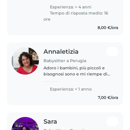
prescolare, scolari e bambini
Esperienza: > 4 anni
piccoli. Adoro disegnare, leggere
Tempo di risposta medio: 16
e giocare con i bambini. Sono..
ore
8,00 €/ora
Annaletizia
Babysitter a Perugia
Adoro i bambini, più piccoli e
bisognosi sono e mi riempe di
gioia e soddisfazione trascorrere
del tempo con loro e dargli tutto
Esperienza: < 1 anno
ciò che mi è possibile (assistenza
7,00 €/ora
...giochi..coccole)..
Sara