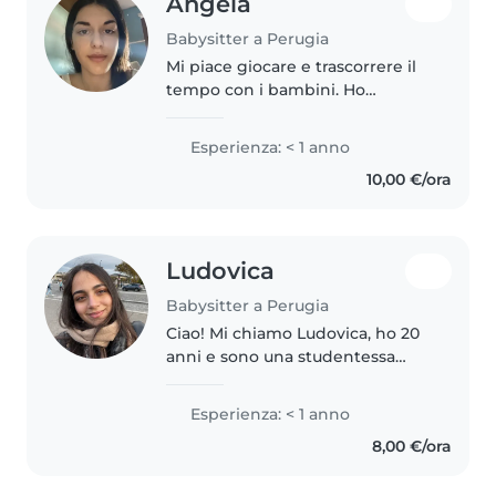
Angela
Babysitter a Perugia
Mi piace giocare e trascorrere il
tempo con i bambini. Ho
esperienza con bambini in età
prescolare e scolare, amo
Esperienza: < 1 anno
disegnare e sono a mio agio con
10,00 €/ora
animali, cucina e faccende. Parlo..
Ludovica
Babysitter a Perugia
Ciao! Mi chiamo Ludovica, ho 20
anni e sono una studentessa
fuorisede a Perugia, dove
frequento il corso di laurea in
Esperienza: < 1 anno
Psicologia presso l'Università
8,00 €/ora
degli Studi di Perugia. Nel 2024..