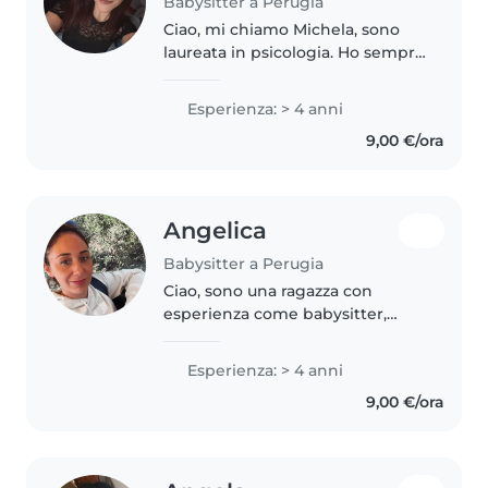
Babysitter a Perugia
Ciao, mi chiamo Michela, sono
laureata in psicologia. Ho sempre
lavorato con bambini, con i quali
mi trovo molto bene. Sono
Esperienza: > 4 anni
disponibile qualsiasi giorno e a
9,00 €/ora
qualsiasi ora come baby..
Angelica
Babysitter a Perugia
Ciao, sono una ragazza con
esperienza come babysitter,
adoro i bambini, mi piace la loro
infinita curiosità, mi piace
Esperienza: > 4 anni
giocare ed aiutarli a fare i loro
9,00 €/ora
compiti. Sono molto premurosa..