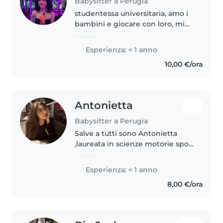
Babysitter a Perugia
studentessa universitaria, amo i
bambini e giocare con loro, mi
piace lo sport e imparare sempre
cose nuove, la cultura e viaggiare.
Esperienza: < 1 anno
amo la musica, il cinema e i libri,
10,00 €/ora
so parlare..
Antonietta
Babysitter a Perugia
Salve a tutti sono Antonietta
,laureata in scienze motorie sport
e salute sto proseguendo i miei
studi presso l'università di
Esperienza: < 1 anno
perugia ,ho diverse esperienze
8,00 €/ora
con i bambini data anche..