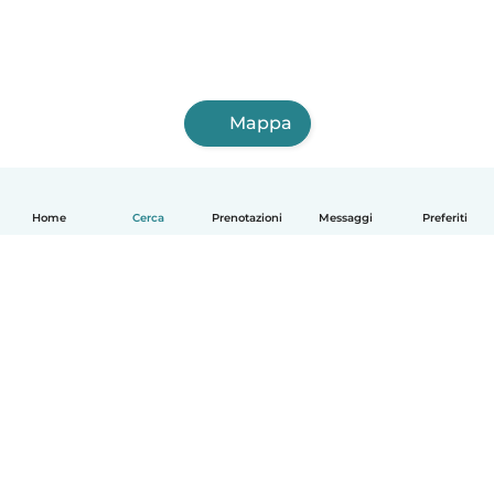
Mappa
Home
Cerca
Prenotazioni
Messaggi
Preferiti
Italiano
Come funziona
Aiuto
Termini e privacy
Prezzi
Dati aziendali
Babysits per le aziende