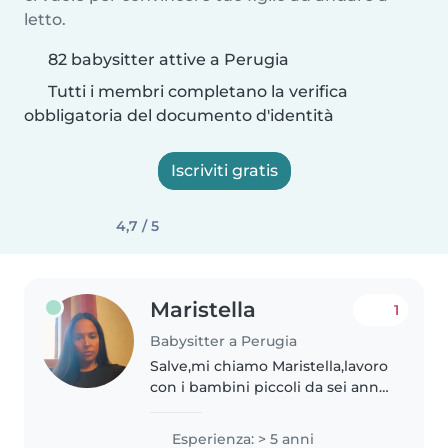
letto.
82 babysitter attive a Perugia
Tutti i membri completano la verifica
obbligatoria del documento d'identità
Iscriviti gratis
4,7 / 5
Maristella
1
Babysitter a Perugia
Salve,mi chiamo Maristella,lavoro
con i bambini piccoli da sei anni
ho lavorato con 2 bambine,la
grande di 4 anni la piccola di 4
Esperienza: > 5 anni