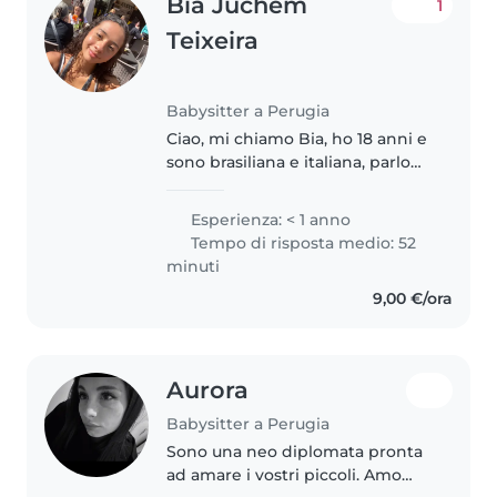
Bia Juchem
1
Teixeira
Babysitter a Perugia
Ciao, mi chiamo Bia, ho 18 anni e
sono brasiliana e italiana, parlo
portoghese, italiano e sto
imparando l'inglese, amo i
Esperienza: < 1 anno
bambini e ho esperienza di
Tempo di risposta medio: 52
avere una sorella minore, ma
minuti
sono..
9,00 €/ora
Aurora
Babysitter a Perugia
Sono una neo diplomata pronta
ad amare i vostri piccoli. Amo