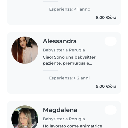
leggere, giocare e realizzare
lavoretti creativi. Sono a mio agio
Esperienza: < 1 anno
con animali e aiuto compiti.
8,00 €/ora
Perfetta per una serata..
Alessandra
Babysitter a Perugia
Ciao! Sono una babysitter
paziente, premurosa e
responsabile. Ho 2 anni di
esperienza con bambini della
Esperienza: > 2 anni
scuola materna, elementari e
9,00 €/ora
adolescenti. Ho fatto anche per
tanti anni l'animatrice...
Magdalena
Babysitter a Perugia
Ho lavorato come animatrice