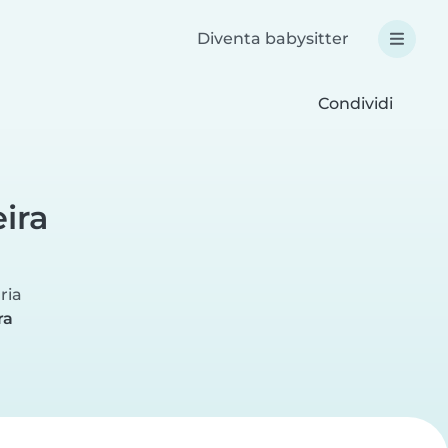
Diventa babysitter
Condividi
ira
aria
ra