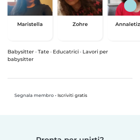
Maristella
Zohre
Annaletiz
Babysitter
·
Tate
·
Educatrici
·
Lavori per
babysitter
•
Iscriviti gratis
Segnala membro
Pronta per unirti?