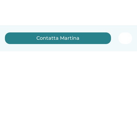
Contatta Martina
Italiano
Come funziona
Aiuto
Termini e privacy
Prezzi
Dati aziendali
Babysits per le aziende