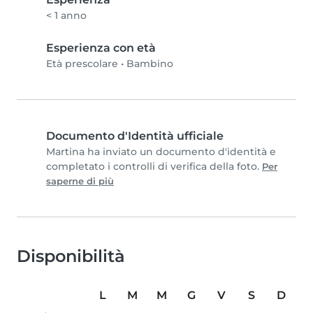
< 1 anno
Esperienza con età
Età prescolare
•
Bambino
Documento d'Identità ufficiale
Martina ha inviato un documento d'identità e
completato i controlli di verifica della foto.
Per
saperne di più
Disponibilità
L
M
M
G
V
S
D