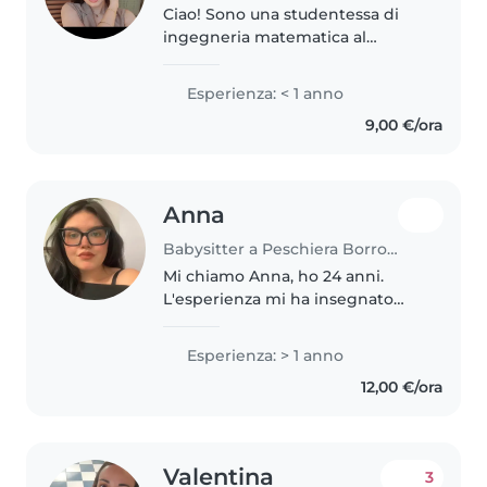
Ciao! Sono una studentessa di
ingegneria matematica al
Politecnico di Milano, e adoro
lavorare con i bambini. Sono
Esperienza: < 1 anno
paziente, responsabile e
9,00 €/ora
amichevole, e mi piace aiutare
con i compiti,..
Anna
Babysitter a Peschiera Borromeo
Mi chiamo Anna, ho 24 anni.
L'esperienza mi ha insegnato
che ogni giornata con i bambini
è diversa: alcune più semplici,
Esperienza: > 1 anno
altre più impegnative, e che è
12,00 €/ora
importante sapersi adattare..
Valentina
3