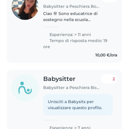
Babysitter a Peschiera Borromeo
Ciao 🌸 Sono educatrice di
sostegno nella scuola
dell'infanzia...e mi offro come
baby sitter (anche a chiamata).
Esperienza: > 11 anni
Sono disponibile per pomeriggi,
Tempo di risposta medio: 19
serate e nel fine settimana. Ho
ore
referenze..
10,00 €/ora
Babysitter
2
Babysitter a Peschiera Borromeo
Unisciti a Babysits per
visualizzare questo profilo.
Esperienza: > 7 anni