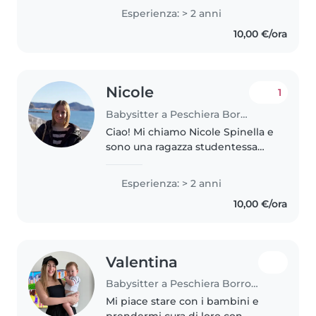
stare con i bambini fin da
Esperienza: > 2 anni
quando sono piccola. Grazie alla
10,00 €/ora
mia scuola superiore ho avuto..
Nicole
1
Babysitter a Peschiera Borromeo
Ciao! Mi chiamo Nicole Spinella e
sono una ragazza studentessa
disponibile, gentile e premurosa.
Amo trascorrere il tempo con i
Esperienza: > 2 anni
bambini e ho una formazione
10,00 €/ora
specifica nel settore: ho..
Valentina
Babysitter a Peschiera Borromeo
Mi piace stare con i bambini e