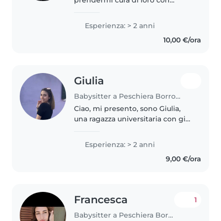
prendermi cura di loro con
attenzione e responsabilità. Ho
due fratelli più piccoli, nati negli
Esperienza: > 2 anni
ultimi due anni, e grazie a loro ho
10,00 €/ora
avuto modo di fare..
Giulia
Babysitter a Peschiera Borromeo
Ciao, mi presento, sono Giulia,
una ragazza universitaria con già
esperienza nel settore: ho già
fatto da babysitter a bambini
Esperienza: > 2 anni
delle elementari e delle medie,
9,00 €/ora
per qualche anno sono..
Francesca
1
Babysitter a Peschiera Borromeo