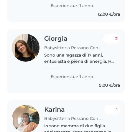
Ciao a tutti! Mi chiamo Riccardo,
Esperienza: < 1 anno
sono un Ingegnere Elettronico di
12,00 €/ora
61 anni residente a Pessano..
Giorgia
2
Babysitter a Pessano Con Bornago
Sono una ragazza di 17 anni,
entusiasta e piena di energia. Ho
un anno di esperienza come
babysitter, principalmente con
Esperienza: > 1 anno
bambini in età scolare e
9,00 €/ora
adolescenti. Sono una persona
responsabile..
Karina
1
Babysitter a Pessano Con Bornago
Io sono mamma di due figlia