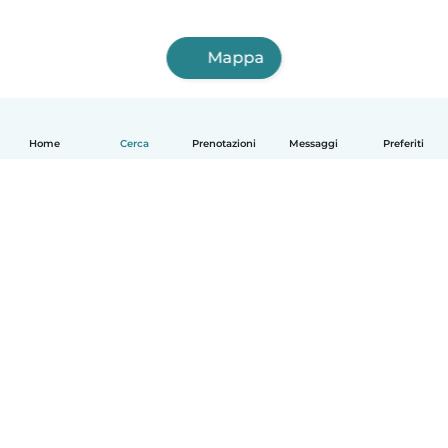
Mappa
Home
Cerca
Prenotazioni
Messaggi
Preferiti
Italiano
Come funziona
Aiuto
Termini e privacy
Prezzi
Dati aziendali
Babysits per le aziende
Standard della community