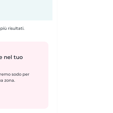
iù risultati.
e nel tuo
reremo sodo per
ua zona.