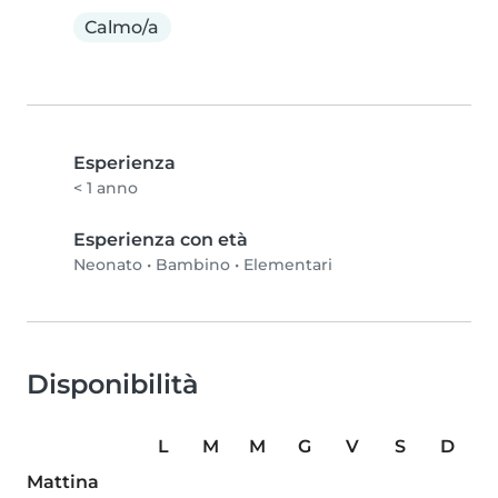
Calmo/a
Esperienza
< 1 anno
Esperienza con età
Neonato
•
Bambino
•
Elementari
Disponibilità
L
M
M
G
V
S
D
Mattina