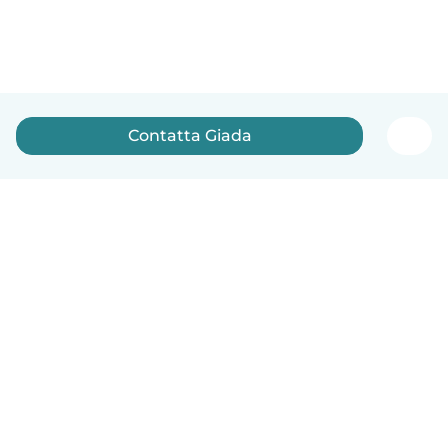
Contatta Giada
Italiano
Come funziona
Aiuto
Termini e privacy
Prezzi
Dati aziendali
Babysits per le aziende