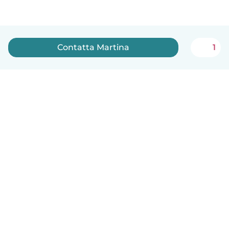
Contatta Martina
1
Italiano
Come funziona
Aiuto
Termini e privacy
Prezzi
Dati aziendali
Babysits per le aziende
Standard della community