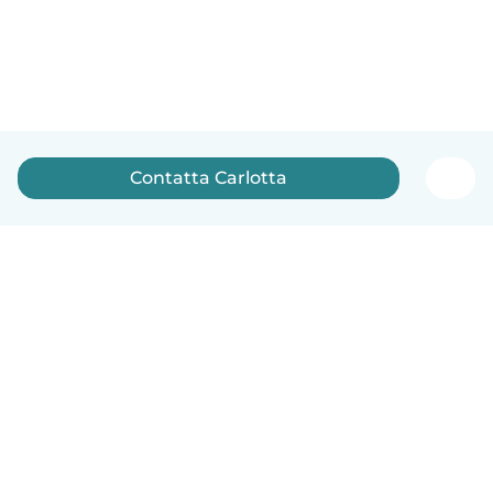
Contatta Carlotta
Italiano
Come funziona
Aiuto
Termini e privacy
Prezzi
Dati aziendali
Babysits per le aziende