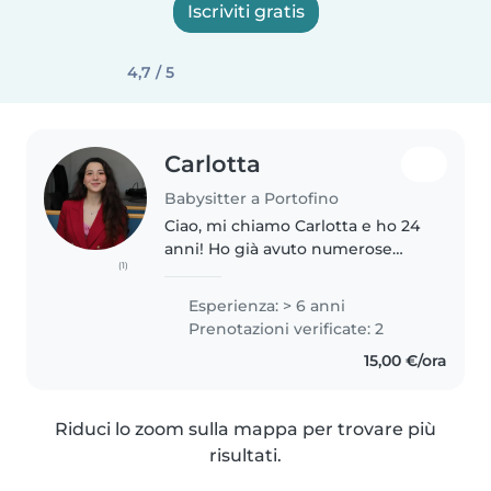
Iscriviti gratis
4,7 / 5
Carlotta
Babysitter a Portofino
Ciao, mi chiamo Carlotta e ho 24
anni! Ho già avuto numerose
(1)
esperienze con bambini di
diverse età e posso dare anche
Esperienza: > 6 anni
ripetizioni! Sono disponibile tutti
Prenotazioni verificate: 2
i giorni d'estate e tutti..
15,00 €/ora
Riduci lo zoom sulla mappa per trovare più
risultati.