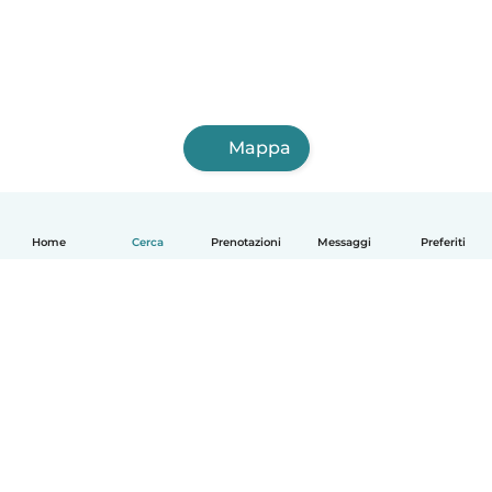
Mappa
Home
Cerca
Prenotazioni
Messaggi
Preferiti
Italiano
Come funziona
Aiuto
Termini e privacy
Prezzi
Dati aziendali
Babysits per le aziende