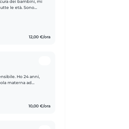
 cura dei bambini, mi
utte le età. Sono
e mi piace
12,00 €/ora
nsibile. Ho 24 anni,
cuola materna ad
4 anni. Mi piace molto
10,00 €/ora