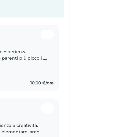
o esperienza
 parenti più piccoli .
e ,se cerchi una
10,00 €/ora
enza e creatività.
a elementare, amo