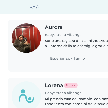
4,7 / 5
Aurora
Babysitter a Albenga
Sono una ragazza di 17 anni ,ho avut
all'interno della mia famiglia grazie a
Amo i bambini e sono molto pazient
babysitter con queste..
Esperienza: < 1 anno
Lorena
Nuovo
Babysitter a Albenga
Mi prendo cura dei bambini con pazi
Esperienza con bambini della scuol