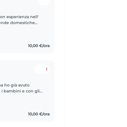
con esperienza nell'
ccende domestiche
10,00 €/ora
1
ma ho già avuto
 i bambini e con gli
ovane che sia paziente
10,00 €/ora