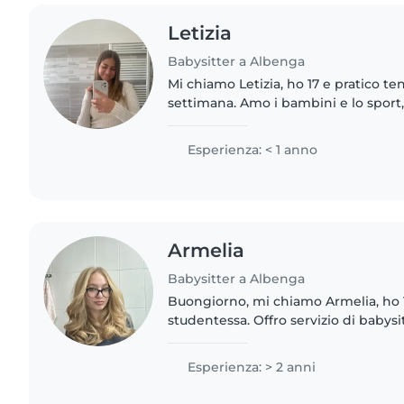
Letizia
Babysitter a Albenga
Mi chiamo Letizia, ho 17 e pratico ten
settimana. Amo i bambini e lo sport,
trasmettere le mie passioni ai bambi
molto divertente,..
Esperienza: < 1 anno
Armelia
Babysitter a Albenga
Buongiorno, mi chiamo Armelia, ho 
studentessa. Offro servizio di babysi
maturato due anni di esperienza con
occupandomi di due gemelli..
Esperienza: > 2 anni