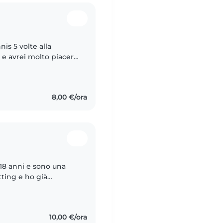
nis 5 volte alla
 e avrei molto piacere
ni che terrei. Sono
8,00 €/ora
18 anni e sono una
tting e ho già
 bambini piccoli,
10,00 €/ora