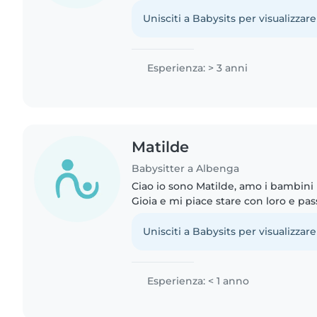
organizzare giochi e aiutare con i co
Unisciti a Babysits per visualizzare
Esperienza: > 3 anni
Matilde
Babysitter a Albenga
Ciao io sono Matilde, amo i bambin
Gioia e mi piace stare con loro e pas
giocandoci e facendo dei lavoretti 
biscotti. Sono una ragazza..
Unisciti a Babysits per visualizzare
Esperienza: < 1 anno