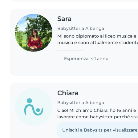
Sara
Babysitter a Albenga
Mi sono diplomato al liceo musicale 
musica e sono attualmente studente
Adoro trascorrere del tempo con i 
responsabile, amichevole..
Esperienza: < 1 anno
Chiara
Babysitter a Albenga
Ciao! Mi chiamo Chiara, ho 16 anni 
lavorare come babysitter perché sta
una cosa che mi è sempre piaciuta.
sveglia, paziente, solare..
Unisciti a Babysits per visualizzare