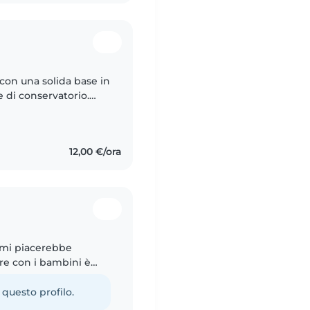
con una solida base in
 di conservatorio.
bambini! Sono
12,00 €/ora
e mi piacerebbe
re con i bambini è
 Sono una ragazza
 questo profilo.