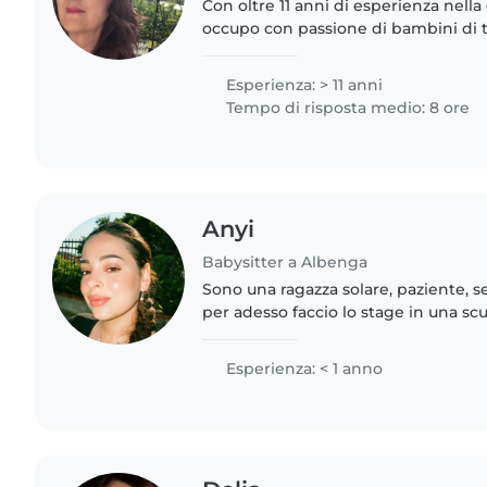
Con oltre 11 anni di esperienza nella
occupo con passione di bambini di t
un'insegnante madrelingua inglese 
coinvolgere i bambini con..
Esperienza: > 11 anni
Tempo di risposta medio: 8 ore
Anyi
Babysitter a Albenga
Sono una ragazza solare, paziente, se
per adesso faccio lo stage in una s
Albenga, tengo bambini dai 2 hai 3/
questo lavoro..
Esperienza: < 1 anno